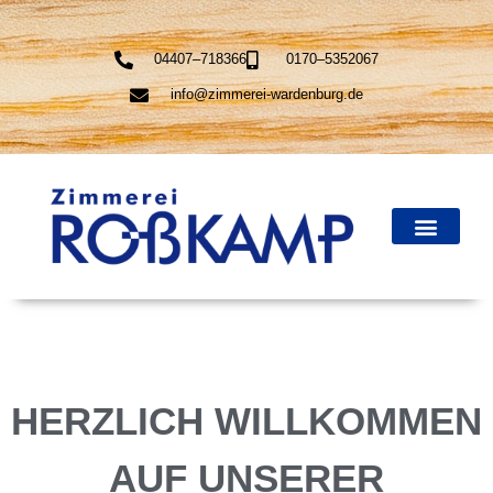
04407–718366
0170–5352067
info@zimmerei-wardenburg.de
HERZLICH WILLKOMMEN
AUF UNSERER